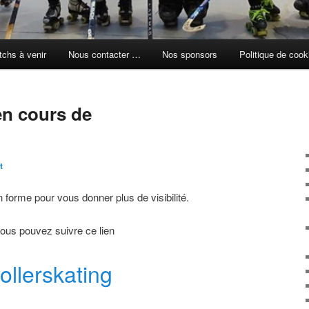
chs à venir
Nous contacter …
Nos sponsors
Politique de cook
en cours de
t
 forme pour vous donner plus de visibilité.
vous pouvez suivre ce lien
ollerskating