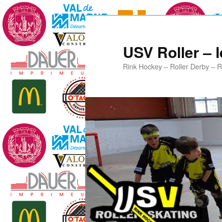
Aller
Aller
au
au
contenu
contenu
USV Roller – l
principal
secondaire
Rink Hockey – Roller Derby – R