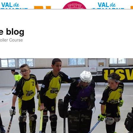
e blog
oller Course