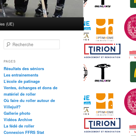
ies (UE)
R
e
c
h
PAGES
e
Résultats des séniors
r
Les entrainements
c
L’école de patinage
h
Ventes, échanges et dons de
e
matériel de roller
Où faire du roller autour de
Villejuif?
Gallerie photo
Vidéos Archive
La fédé de roller
Connexion FFRS Stat